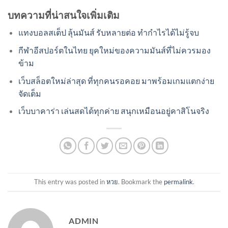
บทความที่น่าสนใจเพิ่มเติม
แทงบอลสเต็ป ลุ้นมันส์ รับหลายต่อ ทำกำไรได้ไม่รู้จบ
กีฬาอีสปอร์ตในไทย ยุคใหม่ของความมันส์ที่ไม่ควรมอง
ข้าม
เว็บสล็อตใหม่ล่าสุด ที่ทุกคนรอคอย มาพร้อมเกมแตกง่าย
จัดเต็ม
เว็บบาคาร่า เล่นสดได้ทุกค่าย สนุกเหมือนอยู่คาสิโนจริง
This entry was posted in
หวย
. Bookmark the
permalink
.
ADMIN