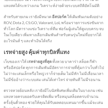
แทงสดได้ระหว่างเกม วิเคราะห์ง่ายด้วยระบบสถิติอัตโนมัติ
สำหรับสายเกม เรายังมีหมวด
อีสปอร์ต
ให้เดิมพันเกมดังอย่าง
ROV, Dota 2, CS:GO, Valorant, LoL พร้อมรายการแข่งขันจาก
ทั่วโลก มีตารางแข่ง วิเคราะห์ทีม ฟอร์มผู้เล่นให้ดูแบบครบ จบ
ในเว็บเดียว เพิ่มทางเลือกเดิมพันสำหรับคนรุ่นใหม่ที่อยากได้
อะไรมันส์ ๆ และทำเงินได้จริง
เรทจ่ายสูง คุ้มค่าทุกบิลที่แทง
เว็บของเราให้
เรทจ่ายสูงที่สุด
ทั้งหวย บาคาร่า สล็อต กีฬา
หรืออีสปอร์ต ทุกการเดิมพันมีอัตราการจ่ายที่คุ้มกว่าเว็บทั่วไป
ไม่ว่าจะเล่นเล็กหรือใหญ่ เราก็จ่ายเต็ม ไม่มีหัก ไม่มีเลื่อนเวลา
ไม่มีข้ออ้างว่าระบบล่ม เล่นได้เท่าไหร่ จ่ายทันที ไม่มีรอนาน
ตรวจหวยย้อนหลัง เรายังมีโบนัสพิเศษเพิ่มเติมในบางเกม เช่น
แทงหวยครบยอดรับเครดิตเพิ่ม หรือหมุนสล็อตครบจำนวน
ครั้งลุ้นตั๋วทอง ช่วยให้คุณได้รับผลตอบแทนมากขึ้น แม้จะเล่น