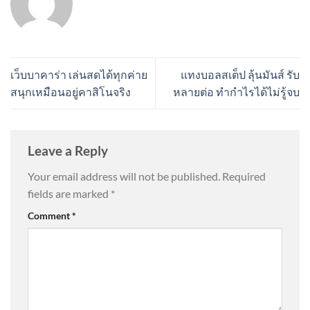
เว็บบาคาร่า เล่นสดได้ทุกค่าย
แทงบอลสเต็ป ลุ้นมันส์ รับ
สนุกเหมือนอยู่คาสิโนจริง
หลายต่อ ทำกำไรได้ไม่รู้จบ
Leave a Reply
Your email address will not be published.
Required
fields are marked
*
Comment
*