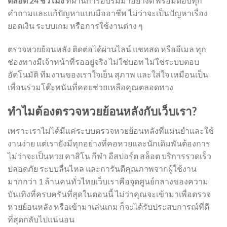
ตลอด 24 ชั่วโมง
ที่ผ่านการอบรมมาอย่างดี พร้อมตอบทุก
คำถามและแก้ปัญหาแบบมืออาชีพ ไม่ว่าจะเป็นปัญหาเรื่อง
ยอดเงิน ระบบเกม หรือการใช้งานต่าง ๆ
ตรวจหวยย้อนหลัง ติดต่อได้ผ่านไลน์ แชทสด หรืออีเมล ทุก
ช่องทางมีเจ้าหน้าที่รออยู่จริง ไม่ใช่บอท ไม่ใช่ระบบตอบ
อัตโนมัติ ทีมงานของเราใจเย็น สุภาพ และใส่ใจ เหมือนเป็น
เพื่อนร่วมโต๊ะพนันที่คอยช่วยเหลือคุณตลอดทาง
ทำไมต้องตรวจหวยย้อนหลังกับเว็บเรา?
เพราะเราไม่ได้มีแค่ระบบตรวจหวยย้อนหลังที่แม่นยำและใช้
งานง่าย แต่เรายังมีทุกอย่างที่คอหวยและนักเดิมพันต้องการ
ไม่ว่าจะเป็นหวย คาสิโน กีฬา อีสปอร์ต สล็อต บริการรวดเร็ว
ปลอดภัย ระบบลื่นไหล และการันตีคุณภาพจากผู้ใช้งาน
มากกว่า 1 ล้านคนทั่วไทยเว็บเราคือจุดศูนย์กลางของความ
บันเทิงที่ครบครันที่สุดในตอนนี้ ไม่ว่าคุณจะเข้ามาเพื่อตรวจ
หวยย้อนหลัง หรือเข้ามาเล่นเกม ก็จะได้รับประสบการณ์ที่ดี
ที่สุดกลับไปแน่นอน