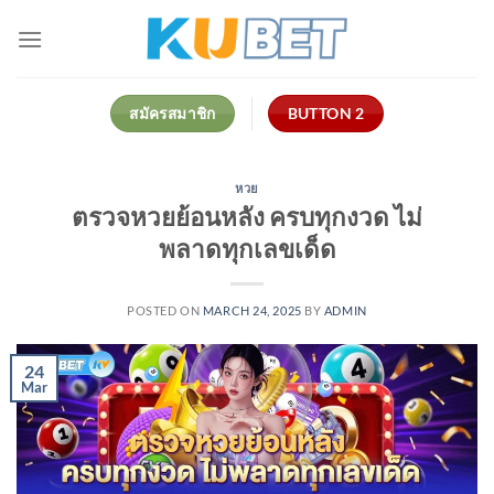
Skip
to
content
สมัครสมาชิก
BUTTON 2
หวย
ตรวจหวยย้อนหลัง ครบทุกงวด ไม่
พลาดทุกเลขเด็ด
POSTED ON
MARCH 24, 2025
BY
ADMIN
24
Mar