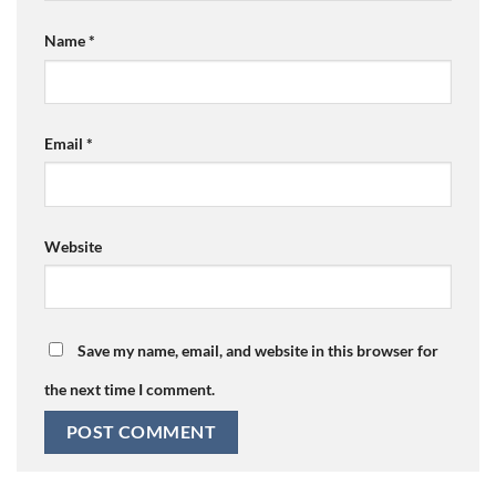
Name
*
Email
*
Website
Save my name, email, and website in this browser for
the next time I comment.