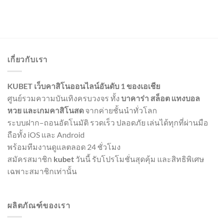
เกี่ยวกับเรา
KUBET เว็บคาสิโนออนไลน์อันดับ 1 ของเอเชีย
ศูนย์รวมความบันเทิงครบวงจร ทั้ง
บาคาร่า สล็อต แทงบอล
หวย และเกมคาสิโนสด
จากค่ายชั้นนำทั่วโลก
ระบบฝาก–ถอนอัตโนมัติ รวดเร็ว ปลอดภัย เล่นได้ทุกที่ผ่านมือ
ถือทั้ง iOS และ Android
พร้อมทีมงานดูแลตลอด 24 ชั่วโมง
สมัครสมาชิก
kubet
วันนี้ รับโปรโมชั่นสุดคุ้ม และสิทธิพิเศษ
เฉพาะสมาชิกเท่านั้น
ผลิตภัณฑ์ของเรา