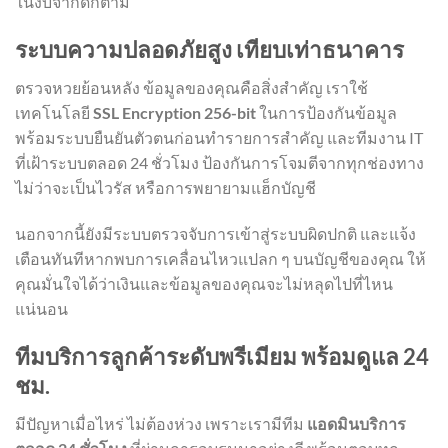
ในงบจำกัดก็ตาม
ระบบความปลอดภัยสูง เทียบเท่าธนาคาร
ตรวจหวยย้อนหลัง ข้อมูลของคุณคือสิ่งสำคัญ เราใช้
เทคโนโลยี
SSL Encryption 256-bit
ในการป้องกันข้อมูล
พร้อมระบบยืนยันตัวตนก่อนทำรายการสำคัญ และทีมงาน IT
ที่เฝ้าระบบตลอด 24 ชั่วโมง ป้องกันการโจมตีจากทุกช่องทาง
ไม่ว่าจะเป็นไวรัส หรือการพยายามแฮ็กบัญชี
นอกจากนี้ยังมีระบบตรวจจับการเข้าสู่ระบบผิดปกติ และแจ้ง
เตือนทันทีหากพบการเคลื่อนไหวแปลก ๆ บนบัญชีของคุณ ให้
คุณมั่นใจได้ว่าเงินและข้อมูลของคุณจะไม่หลุดไปที่ไหน
แน่นอน
ทีมบริการลูกค้าระดับพรีเมียม พร้อมดูแล 24
ชม.
มีปัญหาเมื่อไหร่ ไม่ต้องห่วง เพราะเรามีทีม
แอดมินบริการ