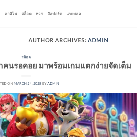
T
คาสิโน
สล็อต
หวย
อีสปอร์ต
แทงบอล
AUTHOR ARCHIVES:
ADMIN
สล็อต
ี่ทุกคนรอคอย มาพร้อมเกมแตกง่ายจัดเต็ม
TED ON
MARCH 24, 2025
BY
ADMIN