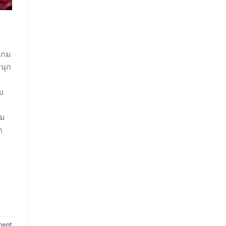
เกม
นุก
บบ
อม
ก
ment