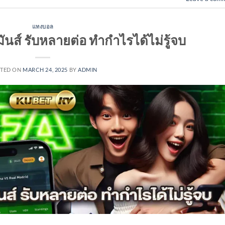
แทงบอล
ันส์ รับหลายต่อ ทำกำไรได้ไม่รู้จบ
TED ON
MARCH 24, 2025
BY
ADMIN