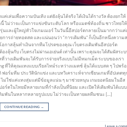
่เล่นเพื่อความบันเทิง แต่ยังลุ้นได้จริง ได้เงินได้รางวัล ต้องยกให้
คนี้ ไม่ว่าจะเป็นการแข่งขันระดับโลก หรือแมตช์ท้องถิ่น ชาวไทยให้
่นและผู้ใหญ่หัวใจเกมเมอร์ ในวันนี้อีสปอร์ตกลายเป็นมากกว่าแค่
 รายการถ่ายทอดสด และแน่นอนว่า “การเดิมพัน” ก็เป็นอีกหนึ่งความส
พิ่มโอกาสลุ้นทำเงินจากทีมโปรดของคุณ เว็บตรงเดิมพันอีสปอร์ต
 ต้องลุ้นกับ เว็บตรงไม่ผ่านเอเย่นต์ เท่านั้น เพราะคุณจะได้สัมผัสระ
บิลที่วางเดิมพันจะได้รับการจ่ายจริงแบบไม่มีหมกเม็ด ระบบของเรา
ing ที่ให้คุณแทงแบบเรียลไทม์ระหว่างแมตช์ ลุ้นได้แบบสด ๆ ไปพร้
ติ ฟอร์มทีม ประวัตินักแข่ง และบทวิเคราะห์จากเซียนเกมที่อัปเดตทุ
น ไม่ใช่แค่แทงสุ่มแต่มีข้อมูลแน่น ๆ มาช่วยหนุน เกมยอดนิยมในอีส
อร์ตในไทยมีหลายเกมที่กำลังเป็นที่นิยม และเปิดให้เดิมพันได้แบบ
เดิมพันในหลากหลายรูปแบบ ไม่ว่าจะเป็นทายผลทีมชนะ […]
CONTINUE READING
→
Leave a com