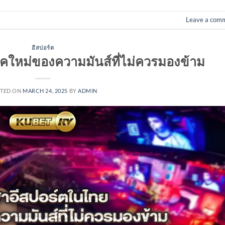
Leave a com
อีสปอร์ต
ุคใหม่ของความมันส์ที่ไม่ควรมองข้าม
TED ON
MARCH 24, 2025
BY
ADMIN