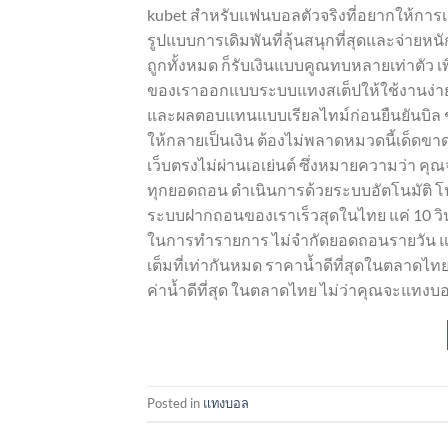
kubet สำหรับแฟนบอลตัวจริงที่อยากให้การ
รูปแบบการเดิมพันที่ลุ้นสนุกที่สุดและจ่าย
ถูกทั้งหมด ก็รับเงินแบบคูณทบหลายเท่าตัว เพ
ของเราออกแบบระบบแทงสเต็ปให้ใช้งานง่าย สาม
และผลตอบแทนแบบเรียลไทม์ก่อนยืนยันบิล ช่ว
ให้กลายเป็นเงิน ต้องไม่พลาดหมวดนี้เด็ดขาด
เว็บตรงไม่ผ่านเอเย่นต์ ซึ่งหมายความว่า ค
ทุกยอดถอน ดำเนินการด้วยระบบอัตโนมัติ โปร่
ระบบฝากถอนของเราเร็วสุดในไทย แค่ 10 วินา
ในการทำรายการ ไม่จำกัดยอดถอนรายวัน และ
เต็มที่เท่ากันหมด ราคาน้ำดีที่สุดในตลาด
ค่าน้ำดีที่สุด ในตลาดไทย ไม่ว่าคุณจะแทงบอ
Posted in
แทงบอล