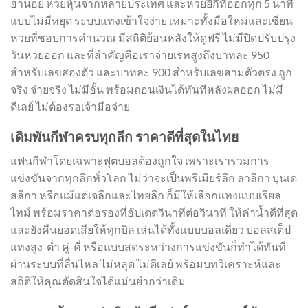
ฮานอย หวยหุ้นจากหลายประเทศ และหวยยี่กีที่ออกทุก 5 นาที
แบบไม่มีหยุด ระบบแทงเข้าใจง่าย เหมาะทั้งมือใหม่และเซียน
หวยที่ชอบการคำนวณ มีสถิติย้อนหลังให้ดูฟรี ไม่มีปิดปรับปรุง
วันหวยออก และที่สำคัญคือเราจ่ายเรทสูงถึงบาทละ 950
สำหรับเลขสองตัว และบาทละ 900 สำหรับเลขสามตัวตรง ถูก
จริง จ่ายจริง ไม่มีอั้น พร้อมถอนเงินได้ทันทีหลังผลออก ไม่มี
ดีเลย์ ไม่ต้องรอเจ้ามือจ่าย
เดิมพันกีฬาครบทุกลีก ราคาดีที่สุดในไทย
แฟนกีฬาโดยเฉพาะฟุตบอลต้องถูกใจ เพราะเรารวมการ
แข่งขันจากทุกลีกทั่วโลก ไม่ว่าจะเป็นพรีเมียร์ลีก ลาลีกา บุนเด
สลีกา หรือแม้แต่เจลีกและไทยลีก ก็มีให้เลือกแทงแบบเรียล
ไทม์ พร้อมราคาต่อรองที่อัปเดตวินาทีต่อวินาที ให้ค่าน้ำดีที่สุด
และยังคืนยอดเสียให้ทุกบิล เล่นได้ทั้งแบบบอลเดี่ยว บอลสเต็ป
แทงสูง-ต่ำ คู่-คี่ หรือแบบสดระหว่างการแข่งขันก็ทำได้ทันที
ผ่านระบบที่ลื่นไหล ไม่หลุด ไม่ดีเลย์ พร้อมบทวิเคราะห์และ
สถิติให้คุณตัดสินใจได้แม่นยำกว่าเดิม