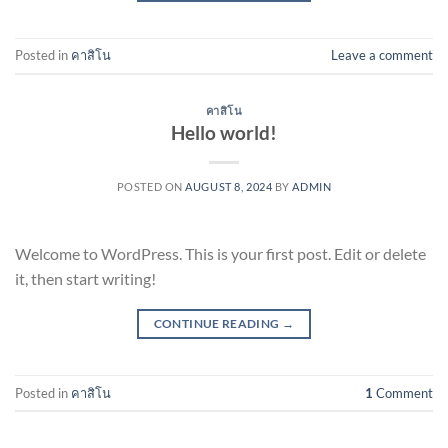
Posted in
คาสิโน
Leave a comment
คาสิโน
Hello world!
POSTED ON
AUGUST 8, 2024
BY
ADMIN
Welcome to WordPress. This is your first post. Edit or delete
it, then start writing!
CONTINUE READING
→
Posted in
คาสิโน
1
Comment