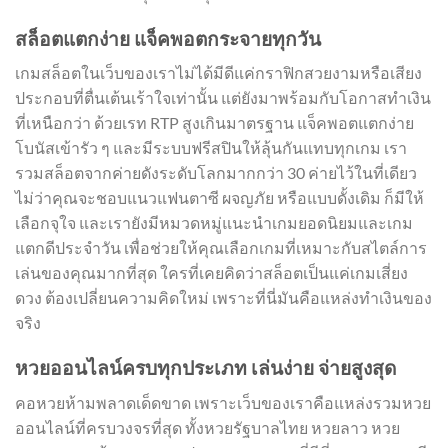
สล็อตแตกง่าย แจ็คพอตกระจายทุกวัน
เกมสล็อตในเว็บของเราไม่ได้มีดีแค่กราฟิกสวยงามหรือเสียง
ประกอบที่ตื่นเต้นเร้าใจเท่านั้น แต่ยังมาพร้อมกับโอกาสทำเงิน
ที่เหนือกว่า ด้วยเรท RTP สูงเกินมาตรฐาน แจ็คพอตแตกง่าย
โบนัสเข้ารัว ๆ และมีระบบฟรีสปินให้ลุ้นกันแทบทุกเกม เรา
รวมสล็อตจากค่ายดังระดับโลกมากกว่า 30 ค่ายไว้ในที่เดียว
ไม่ว่าคุณจะชอบแนวแฟนตาซี ผจญภัย หรือแบบดั้งเดิม ก็มีให้
เลือกจุใจ และเรายังมีหมวดหมู่แนะนำเกมยอดนิยมและเกม
แตกดีประจำวัน เพื่อช่วยให้คุณเลือกเกมที่เหมาะกับสไตล์การ
เล่นของคุณมากที่สุด ใครที่เคยคิดว่าสล็อตเป็นแค่เกมเสี่ยง
ดวง ต้องเปลี่ยนความคิดใหม่ เพราะที่นี่มันคือแหล่งทำเงินของ
จริง
หวยออนไลน์ครบทุกประเภท เล่นง่าย จ่ายสูงสุด
คอหวยห้ามพลาดเด็ดขาด เพราะเว็บของเราคือแหล่งรวมหวย
ออนไลน์ที่ครบวงจรที่สุด ทั้งหวยรัฐบาลไทย หวยลาว หวย