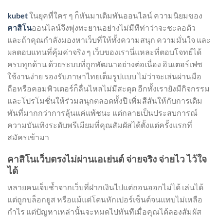
kubet
ในยุคที่ใคร ๆ ก็หันมาเดิมพันออนไลน์ ความนิยมของ
คาสิโน
ออนไลน์จึงพุ่งทะยานอย่างไม่มีทีท่าว่าจะชะลอตัว
และถ้าคุณกำลังมองหาเว็บที่ให้ทั้งความสนุก ความมั่นใจ และ
ผลตอบแทนที่คุ้มค่าจริง ๆ เว็บของเรานี่แหละที่ตอบโจทย์ได้
ครบทุกด้าน ด้วยระบบที่ถูกพัฒนาอย่างต่อเนื่อง อินเตอร์เฟซ
ใช้งานง่าย รองรับภาษาไทยเต็มรูปแบบ ไม่ว่าจะเล่นผ่านมือ
ถือหรือคอมพิวเตอร์ก็ลื่นไหลไม่มีสะดุด อีกทั้งเรายังมีกิจกรรม
และโปรโมชั่นให้ร่วมสนุกตลอดทั้งปี เพิ่มสีสันให้กับการเดิม
พันที่มากกว่าการลุ้นแค่แพ้ชนะ แต่กลายเป็นประสบการณ์
ความบันเทิงระดับพรีเมียมที่คุณสัมผัสได้ตั้งแต่ครั้งแรกที่
สมัครเข้ามา
คาสิโนเว็บตรงไม่ผ่านเอเย่นต์ จ่ายจริง จ่ายไว ไว้ใจ
ได้
หลายคนเจ็บช้ำจากเว็บที่ฝากเงินไปแต่ถอนออกไม่ได้ เล่นได้
แต่ถูกบล็อกยูส หรือแม้แต่โดนหักเปอร์เซ็นต์จนแทบไม่เหลือ
กำไร แต่ปัญหาเหล่านั้นจะหมดไปทันทีเมื่อคุณได้ลองสัมผัส