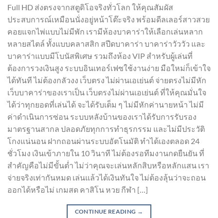
Full HD ส่งตรงจากสตูดิโอจริงทั่วโลก ให้คุณสัมผัส
ประสบการณ์เหมือนนั่งอยู่หน้าโต๊ะจริง พร้อมดีลเลอร์สาวสวย
คอยแจกไพ่แบบไม่มีพัก เรามีห้องบาคาร่าให้เลือกเล่นหลาก
หลายสไตล์ ทั้งแบบคลาสสิก สปีดบาคาร่า บาคาร่าวัววัว และ
บาคาร่าแบบมีโบนัสพิเศษ รวมถึงห้อง VIP สำหรับผู้เล่นที่
ต้องการวงเงินสูง ระบบอินเทอร์เฟซใช้งานง่าย มือใหม่ก็เข้าใจ
ได้ทันที ไม่ต้องกลัวงง เว็บตรง ไม่ผ่านเอเย่นต์ จ่ายตรงไม่มีหัก
เว็บบาคาร่าของเราเป็น เว็บตรงไม่ผ่านเอเย่นต์ ที่ให้คุณมั่นใจ
ได้ว่าทุกยอดที่เล่นได้ จะได้รับเต็ม ๆ ไม่มีหักค่านายหน้า ไม่มี
ค่าดำเนินการซ่อน ระบบหลังบ้านของเราได้รับการรับรอง
มาตรฐานสากล ปลอดภัยทุกการทำธุรกรรม และไม่มีประวัติ
โกงแน่นอน ฝากถอนผ่านระบบอัตโนมัติ ทำได้เองตลอด 24
ชั่วโมง เงินเข้าภายใน 10 วินาที ไม่ต้องรอทีมงานกดยืนยัน ที่
สำคัญคือไม่มีขั้นต่ำ ไม่ว่าคุณจะเล่นหลักสิบหรือหลักแสน เรา
จ่ายจริงเท่ากันหมด เล่นแล้วได้เงินทันใจ ไม่ต้องลุ้นว่าจะถอน
ออกได้หรือไม่ เกมสด คาสิโน หวย กีฬา […]
CONTINUE READING
→