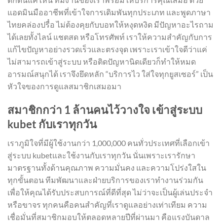
แอดมินมืออาชีพที่เข้าใจการเดิมพันทุกประเภท และพูดภาษา
ไทยคล่องปรื๋อ ไม่ต้องคุยกับบอทให้หงุดหงิด มีปัญหาอะไรถาม
ได้เลยทั้งไลน์ แชตสด หรือโทรศัพท์ เราให้ความสำคัญกับการ
แก้ไขปัญหาอย่างรวดเร็วและตรงจุด เพราะเราเข้าใจดีว่าแค่
ไม่สามารถเข้าสู่ระบบ หรือติดปัญหานิดเดียวก็ทำให้หมด
อารมณ์สนุกได้ เราจึงยึดหลัก “บริการไว ใส่ใจทุกยูสเซอร์” เป็น
หัวใจของการดูแลสมาชิกเสมอมา
สมาชิกกว่า 1 ล้านคนไว้วางใจ เข้าสู่ระบบ
kubet กับเราทุกวัน
เราภูมิใจที่มีผู้ใช้งานกว่า 1,000,000 คนทั่วประเทศที่เลือกเข้า
สู่ระบบ kubetและใช้งานกับเราทุกวัน นั่นเพราะเรารักษา
มาตรฐานทั้งด้านคุณภาพ ความมั่นคง และความโปร่งใสใน
ทุกขั้นตอน ทีมพัฒนาและฝ่ายบริการของเราทำงานร่วมกัน
เพื่อให้คุณได้รับประสบการณ์ที่ดีที่สุด ไม่ว่าจะเป็นผู้เล่นประจำ
หรือขาจร ทุกคนคือคนสำคัญที่เราดูแลอย่างเท่าเทียม ความ
เชื่อมั่นที่สมาชิกมอบให้ตลอดหลายปีที่ผ่านมา คือแรงบันดาล