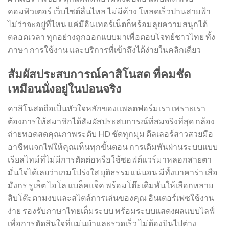
คอมพิวเตอร์ เว็บไซต์ลื่นไหล ไม่มีค้าง โหลดเร็วปานสายฟ้า
ไม่ว่าจะอยู่ที่ไหน แค่มีอินเทอร์เน็ตก็พร้อมลุยความสนุกได้
ตลอดเวลา ทุกอย่างถูกออกแบบมาเพื่อตอบโจทย์ชาวไทย ทั้ง
ภาษา การใช้งาน และบริการที่เข้าถึงได้ง่ายในคลิกเดียว
สัมผัสประสบการณ์คาสิโนสด ที่คมชัด
เหมือนนั่งอยู่ในบ่อนจริง
คาสิโนสดถือเป็นหัวใจหลักของแพลตฟอร์มเรา เพราะเรา
ต้องการให้สมาชิกได้สัมผัสประสบการณ์ที่สมจริงที่สุด กล้อง
ถ่ายทอดสดคุณภาพระดับ HD ชัดทุกมุม ดีลเลอร์สาวสวยมือ
อาชีพแจกไพ่ให้คุณเห็นทุกขั้นตอน การเดิมพันผ่านระบบแบบ
เรียลไทม์ที่ไม่มีการตัดต่อหรือใช้ซอฟต์แวร์มาหลอกสายตา
มั่นใจได้เลยว่าเกมโปร่งใส ยุติธรรมแน่นอน มีทั้งบาคาร่า เสือ
มังกร รูเล็ต ไฮโล แบล็คแจ็ค พร้อมโต๊ะเดิมพันให้เลือกหลาย
สิบโต๊ะตามงบและสไตล์การเล่นของคุณ อินเตอร์เฟซใช้งาน
ง่าย รองรับภาษาไทยเต็มระบบ พร้อมระบบแสดงผลแบบไลฟ์
เพื่อการตัดสินใจที่แม่นยำและรวดเร็ว ไม่ต้องบินไปต่าง