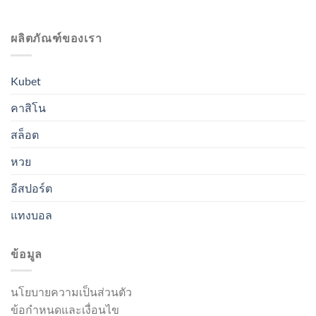
ผลิตภัณฑ์ของเรา
Kubet
คาสิโน
สล็อต
หวย
อีสปอร์ต
แทงบอล
ข้อมูล
นโยบายความเป็นส่วนตัว
ข้อกำหนดและเงื่อนไข