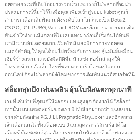
อุตสาหกรรมที่เติบโตอย่างรวดเร็ว และเราก็ไม่พลาดที่จะนำ
ประสบการณ์นี้มาไว้ในมือคุณ เพียงเข้าสู่ระบบ kubet คุณก็
สามารถเลือกเดิมพันเกมดังระดับโลก ไม่ว่าจะเป็น Dota 2,
CS:GO, LOL, PUBG, Valorant, ROV และอีกมากมาย ระบบเดิม
พันเข้าใจง่าย แม้แต่คนที่ไม่เคยแทงมาก่อนก็เริ่มต้นได้ทันที
เรามีระบบอัปเดตผลแบบเรียลไทม์ และมีการถ่ายทอดสด
แมตช์สำคัญให้คุณได้ชมไปพร้อมกับการแทง ลุ้นมันส์เหมือน
เชียร์ข้างสนาม และยังมีสถิติทีม นักแข่ง ฟอร์มล่าสุดให้
วิเคราะห์แบบจัดเต็ม ใครที่ชอบความเร้าใจของโลกเกม
ออนไลน์ ต้องไม่พลาดมิติใหม่ของการเดิมพันแนวอีสปอร์ตที่นี่
สล็อตสุดปัง เล่นเพลิน ลุ้นโบนัสแตกทุกนาที
เกมที่เล่นง่ายที่สุดแต่ให้ผลตอบแทนสูงสุด ต้องยกให้ “สล็อต”
เท่านั้น! บนแพลตฟอร์มของเรา มีให้เลือกมากกว่า 1,000 เกม
จากค่ายดังอย่าง PG, JILI, Pragmatic Play, Joker และอีกหลาย
เจ้า เลือกเล่นได้ทั้งสล็อตแบบ 3 แถวสุดคลาสสิก หรือวิดีโอ
สล็อตที่มีเอฟเฟกต์สุดอลังการ ระบบโบนัสแจกถี่ แจ็กพอตแตก