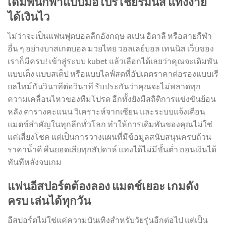
เดิมพันกีฬาแบบมือโปร เชียร์มันส์ แทงง่าย
ได้เงินไว
ไม่ว่าจะเป็นแฟนฟุตบอลลีกอังกฤษ สเปน อิตาลี หรือสายกีฬา
อื่น ๆ อย่างบาสเกตบอล มวยไทย วอลเลย์บอล เทนนิส เว็บของ
เราก็มีครบ! เข้าสู่ระบบ kubet แล้วเลือกได้เลยว่าคุณจะเดิมพัน
แบบเต็ง แบบสเต็ป หรือแบบไลฟ์สดที่อัปเดตราคาต่อรองแบบเรี
ยลไทม์กันวินาทีต่อวินาที รับประกันว่าคุณจะไม่พลาดทุก
ความเคลื่อนไหวของทีมโปรด อีกทั้งยังมีสถิติการแข่งขันย้อน
หลัง ตารางคะแนน วิเคราะห์จากเซียน และระบบแจ้งเตือน
แมตช์สำคัญในทุกลีกทั่วโลก ทำให้การเดิมพันของคุณไม่ใช่
แค่เสี่ยงโชค แต่เป็นการวางแผนที่มีข้อมูลสนับสนุนครบถ้วน
ราคาน้ำดี คืนยอดเสียทุกสัปดาห์ แทงได้ไม่มีขั้นต่ำ ถอนเงินได้
ทันทีหลังจบเกม
แฟนอีสปอร์ตต้องลอง แมตช์เยอะ เกมดัง
ครบ เล่นได้ทุกวัน
อีสปอร์ตไม่ใช่แค่ความบันเทิงสำหรับวัยรุ่นอีกต่อไป แต่เป็น